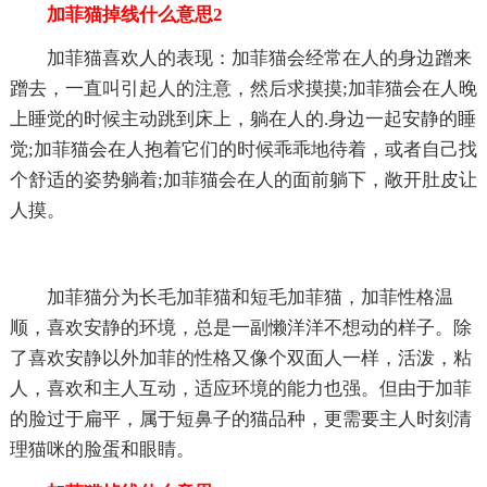
加菲猫掉线什么意思2
加菲猫喜欢人的表现：加菲猫会经常在人的身边蹭来
蹭去，一直叫引起人的注意，然后求摸摸;加菲猫会在人晚
上睡觉的时候主动跳到床上，躺在人的.身边一起安静的睡
觉;加菲猫会在人抱着它们的时候乖乖地待着，或者自己找
个舒适的姿势躺着;加菲猫会在人的面前躺下，敞开肚皮让
人摸。
加菲猫分为长毛加菲猫和短毛加菲猫，加菲性格温
顺，喜欢安静的环境，总是一副懒洋洋不想动的样子。除
了喜欢安静以外加菲的性格又像个双面人一样，活泼，粘
人，喜欢和主人互动，适应环境的能力也强。但由于加菲
的脸过于扁平，属于短鼻子的猫品种，更需要主人时刻清
理猫咪的脸蛋和眼睛。