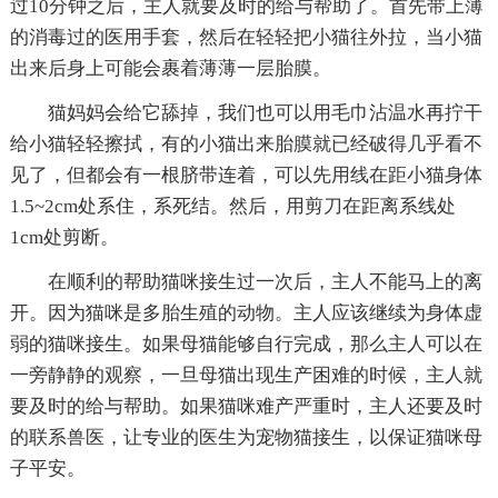
过10分钟之后，主人就要及时的给与帮助了。首先带上薄
的消毒过的医用手套，然后在轻轻把小猫往外拉，当小猫
出来后身上可能会裹着薄薄一层胎膜。
猫妈妈会给它舔掉，我们也可以用毛巾沾温水再拧干
给小猫轻轻擦拭，有的小猫出来胎膜就已经破得几乎看不
见了，但都会有一根脐带连着，可以先用线在距小猫身体
1.5~2cm处系住，系死结。然后，用剪刀在距离系线处
1cm处剪断。
在顺利的帮助猫咪接生过一次后，主人不能马上的离
开。因为猫咪是多胎生殖的动物。主人应该继续为身体虚
弱的猫咪接生。如果母猫能够自行完成，那么主人可以在
一旁静静的观察，一旦母猫出现生产困难的时候，主人就
要及时的给与帮助。如果猫咪难产严重时，主人还要及时
的联系兽医，让专业的医生为宠物猫接生，以保证猫咪母
子平安。