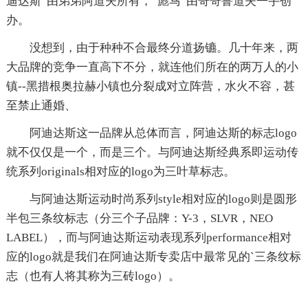
迪达斯”由弟弟阿道夫所有，“彪马”由哥哥鲁道夫一手创
办。
没想到，由于种种不合最终分道扬镳。几十年来，两
大品牌的竞争一直高下不分，就连他们所在的两万人的小
镇--黑措根奥拉赫小镇也分裂成对立阵营，水火不容，甚
至禁止通婚、
阿迪达斯这一品牌从总体而言，阿迪达斯的标志logo
就不仅仅是一个，而是三个。与阿迪达斯经典系即运动传
统系列originals相对应的logo为三叶草标志。
与阿迪达斯运动时尚系列style相对应的logo则是圆形
半包三条纹标志（分三个子品牌：Y-3，SLVR，NEO
LABEL），而与阿迪达斯运动表现系列performance相对
应的logo就是我们在阿迪达斯专卖店中最常见的`三条纹标
志（也有人将其称为三砖logo）。