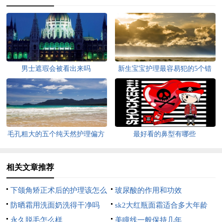
男士遮瑕会被看出来吗
新生宝宝护理最容易犯的5个错
误
毛孔粗大的五个纯天然护理偏方
最好看的鼻型有哪些
相关文章推荐
下颌角矫正术后的护理该怎么
玻尿酸的作用和功效
办
防晒霜用洗面奶洗得干净吗
sk2大红瓶面霜适合多大年龄
永久脱毛怎么样
美瞳线一般保持几年