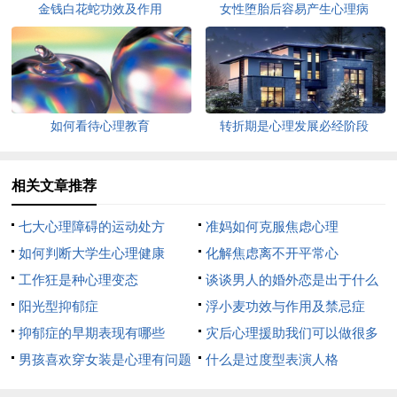
金钱白花蛇功效及作用
女性堕胎后容易产生心理病
如何看待心理教育
转折期是心理发展必经阶段
相关文章推荐
七大心理障碍的运动处方
准妈如何克服焦虑心理
如何判断大学生心理健康
化解焦虑离不开平常心
工作狂是种心理变态
谈谈男人的婚外恋是出于什么
阳光型抑郁症
心理
浮小麦功效与作用及禁忌症
抑郁症的早期表现有哪些
灾后心理援助我们可以做很多
男孩喜欢穿女装是心理有问题
什么是过度型表演人格
吗