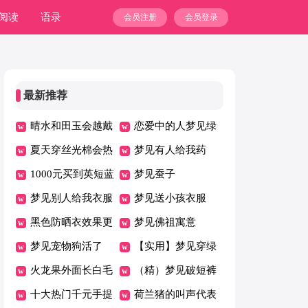
阅读
语录
会员注册
会员登录
最新推荐
晴水和田玉会越戴
恋爱中的人梦见绿
越润吗
夏天穿丝光棉会热
色衣服
梦见有人给我药
吗
1000元买到英短蓝
梦见蚕子
猫正常吗
梦见别人给我衣服
梦见送小孩衣服
黑色防晒衣效果更
梦见佛祖寓意
好吗
梦见宠物狗活了
【实用】梦见穿绿
火龙果外面长白毛
裙子
（精）梦见破短裤
了还能吃吗
十大热门千元手提
荷兰猪的叫声代表