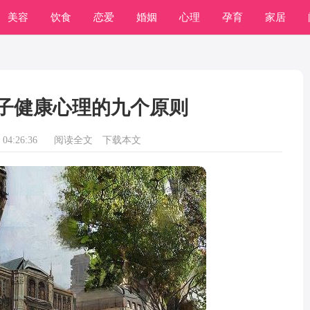
美容
饮食
恋爱
婚姻
心理
孕育
家居
子健康心理的九个原则
04:26:36
阅读全文
下载本文