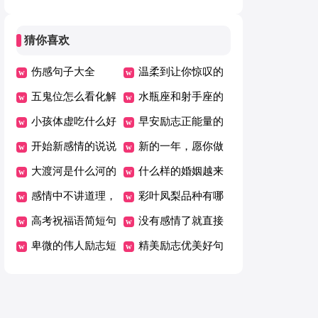
包排行榜
什么意思
猜你喜欢
伤感句子大全
温柔到让你惊叹的
五鬼位怎么看化解
心情好的说说
水瓶座和射手座的
小孩体虚吃什么好
婚姻情况是怎么样
早安励志正能量的
开始新感情的说说
的
句子简短摘抄
新的一年，愿你做
大渡河是什么河的
一个幸福温暖的人
什么样的婚姻越来
最大支流
感情中不讲道理，
美文
越累呢
彩叶凤梨品种有哪
只讲感觉的星座
高考祝福语简短句
些
没有感情了就直接
女，哄就完事了！
子
卑微的伟人励志短
提分手的星座女
精美励志优美好句
文