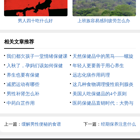
男人四十吃什么好
上班族容易感到疲劳怎么办
相关文章推荐
我们都欠孩子一堂情绪保健课
天然保健品中的黑马——螺旋
入秋了，孕妈们该如何保健
藻
年轻人更要善于用心养生
呢？
养生也要有保健
远志化痰作用药理
减肥运动有哪些
这几种食物调理慢性前列腺炎
男性补肾怎么补
疾病
美国人吃保健品的4个原则
中药白芷作用
医药保健品直销时代：大势与
升级
上一篇：
缓解男性便秘的食谱
下一篇：
经期保养注意什么