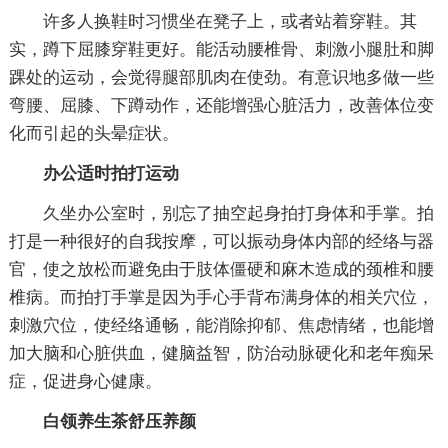
许多人换鞋时习惯坐在凳子上，或者站着穿鞋。其
实，蹲下屈膝穿鞋更好。能活动腰椎骨、刺激小腿肚和脚
踝处的运动，会觉得腿部肌肉在使劲。有意识地多做一些
弯腰、屈膝、下蹲动作，还能增强心脏活力，改善体位变
化而引起的头晕症状。
办公适时拍打运动
久坐办公室时，别忘了抽空起身拍打身体和手掌。拍
打是一种很好的自我按摩，可以振动身体内部的经络与器
官，使之放松而避免由于肢体僵硬和麻木造成的颈椎和腰
椎病。而拍打手掌是因为手心手背布满身体的相关穴位，
刺激穴位，使经络通畅，能消除抑郁、焦虑情绪，也能增
加大脑和心脏供血，健脑益智，防治动脉硬化和老年痴呆
症，促进身心健康。
白领养生茶舒压养颜