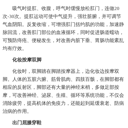
吸气时提肛、收腹，呼气时缓慢放松肛门，连做20
次-30次。提肛运动可使中气提升，强壮脏腑，并可调节
气血阴阳。反复收缩，可增强肛门括约肌的功能，加速静
脉回流，改善肛门部位的血液循环，同时促进肠道蠕动，
可预防痔疮、便秘发生，对改善内脏下垂、胃肠功能紊乱
均有疗效。
化妆按摩双脚
化妆时，双脚踏在脚踏按摩器上，边化妆边按摩双
脚。人体的五脏六腑、筋骨肌肉、四肢百骸，在脚部都有
相应的反射区，脚部还有大量的神经末梢，多做足部按
摩，可改善神经、泌尿、生殖、循环等系统功能，不仅会
消除疲劳，提高机体的免疫力，还能起到延缓衰老、防病
治病的作用。
出门屈膝穿鞋