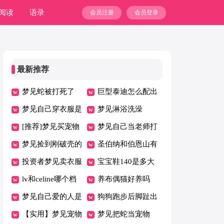
阅读
语录
会员注册
会员登录
最新推荐
梦见蛇被打死了
巨型泰迪怎么配出
梦见自己穿衣服是
来的
梦见淋浴洗澡
什么意思
[推荐]梦见买宠物
梦见自己当老师打
狗
梦见捡到刚破壳的
学生
圣伯纳和伯恩山有
鸳鸯鸟
投资者梦见卖衣服
什么区别
宝宝鞋140是多大
lv和celine哪个档
码的
养布偶猫好养吗
次高
梦见自己爱的人是
狗狗跑步后脚趾出
什么意思
【实用】梦见宠物
血怎么办
梦见把蛇当宠物