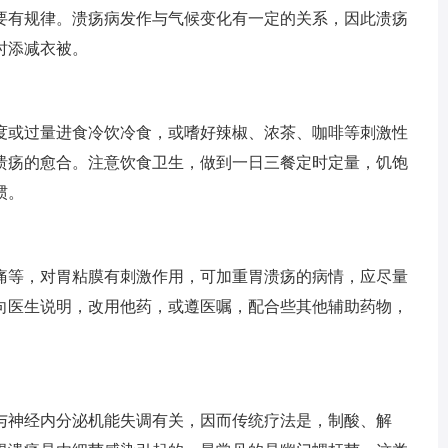
要有规律。溃疡病发作与气候变化有一定的关系，因此溃疡
时添减衣被。
度或过量进食冷饮冷食，或嗜好辣椒、浓茶、咖啡等刺激性
溃疡的愈合。注意饮食卫生，做到一日三餐定时定量，饥饱
惯。
痛等，对胃粘膜有刺激作用，可加重胃溃疡的病情，应尽量
向医生说明，改用他药，或遵医嘱，配合些其他辅助药物，
与神经内分泌机能失调有关，因而传统疗法是，制酸、解