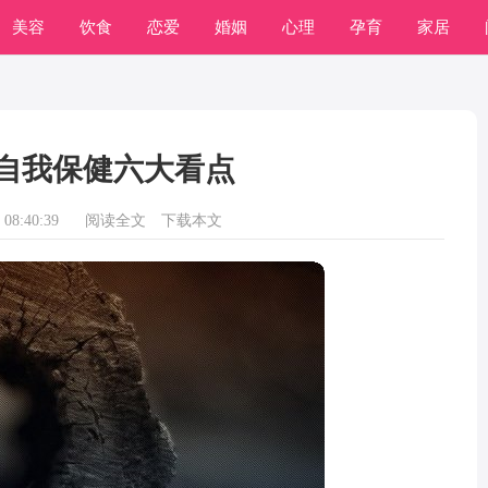
美容
饮食
恋爱
婚姻
心理
孕育
家居
自我保健六大看点
08:40:39
阅读全文
下载本文