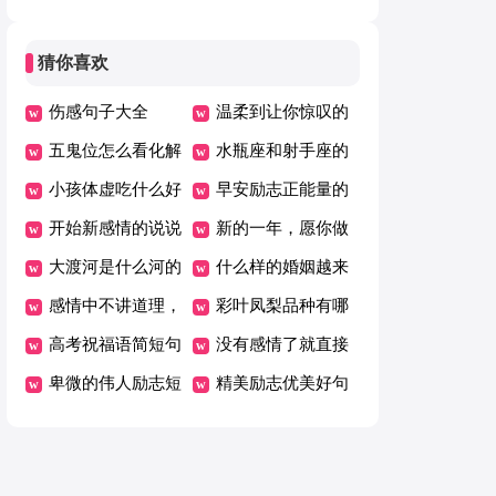
狗
（精）
猜你喜欢
伤感句子大全
温柔到让你惊叹的
五鬼位怎么看化解
心情好的说说
水瓶座和射手座的
小孩体虚吃什么好
婚姻情况是怎么样
早安励志正能量的
开始新感情的说说
的
句子简短摘抄
新的一年，愿你做
大渡河是什么河的
一个幸福温暖的人
什么样的婚姻越来
最大支流
感情中不讲道理，
美文
越累呢
彩叶凤梨品种有哪
只讲感觉的星座
高考祝福语简短句
些
没有感情了就直接
女，哄就完事了！
子
卑微的伟人励志短
提分手的星座女
精美励志优美好句
文