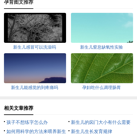
孕育图文推荐
新生儿感冒可以洗澡吗
新生儿窒息缺氧性实验
新生儿能感觉的到疼痛吗
孕妇吃什么调理肠胃
相关文章推荐
孩子不想练字怎么办
新生儿的囟门大小有什么需要
如何用科学的方法来喂养新生
注意的地方
新生儿生长发育规律