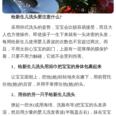
给新生儿洗头要注意什么?
采用仰式洗头的姿势，宝宝会比较容易接受，而且大
人也方便操作。即使孩子一生下来就有一头浓密的头发，
每周给新生儿使用婴儿香波的次数也不宜超过两次。而
且，不用太担心宝宝的囟门，上面有一层厚厚的膜保护
着，只要不用力触碰，它就不会受到伤害。
1、给新生儿洗头用浴巾把宝宝的身体包裹起来
让宝宝面朝上，把他(她)轻轻地夹在腋下，用前臂托
住他(她)的后背，并用手掌撑住他(她)的头。
2、用你的另一只手给新生儿洗头
撩起一些水(或用海绵、洗脸布等)把宝宝的头发弄
湿，然后用少量的婴儿洗发香波(半瓶盖左右)，抹在宝宝